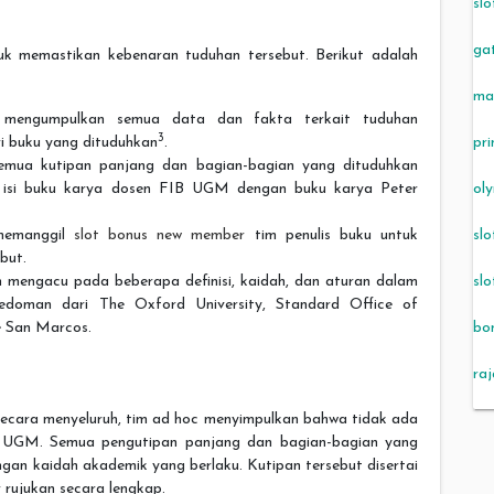
slo
ga
k memastikan kebenaran tuduhan tersebut. Berikut adalah
ma
 mengumpulkan semua data dan fakta terkait tuduhan
3
pri
ari buku yang dituduhkan
.
emua kutipan panjang dan bagian-bagian yang dituduhkan
ol
n isi buku karya dosen FIB UGM dengan buku karya Peter
slo
memanggil
slot bonus new member
tim penulis buku untuk
but.
slo
m mengacu pada beberapa definisi, kaidah, dan aturan dalam
 pedoman dari The Oxford University, Standard Office of
bo
e San Marcos.
ra
ecara menyeluruh, tim ad hoc menyimpulkan bahwa tidak ada
B UGM. Semua pengutipan panjang dan bagian-bagian yang
engan kaidah akademik yang berlaku. Kutipan tersebut disertai
rujukan secara lengkap.