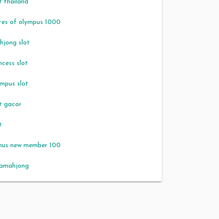
t thailand
tes of olympus 1000
hjong slot
ncess slot
ympus slot
t gacor
t
nus new member 100
jamahjong