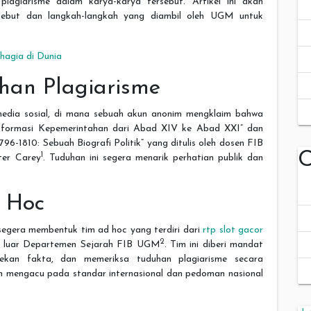
lagiarisme dalam karya-karya tersebut. Artikel ini akan
rsebut dan langkah-langkah yang diambil oleh UGM untuk
hagia di Dunia
han Plagiarisme
 media sosial, di mana sebuah akun anonim mengklaim bahwa
ansformasi Kepemerintahan dari Abad XIV ke Abad XXI” dan
6-1810: Sebuah Biografi Politik” yang ditulis oleh dosen FIB
C
1
ter Carey
. Tuduhan ini segera menarik perhatian publik dan
 Hoc
gera membentuk tim ad hoc yang terdiri dari
rtp slot gacor
2
ri luar Departemen Sejarah FIB UGM
. Tim ini diberi mandat
ekan fakta, dan memeriksa tuduhan plagiarisme secara
gan mengacu pada standar internasional dan pedoman nasional