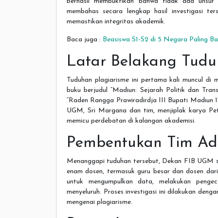
berhasil membuktikan bahwa tidak ada unsur p
membahas secara lengkap hasil investigasi te
memastikan integritas akademik.
Baca juga :
Beasiswa S1-S2 di 5 Negara Paling Ba
Latar Belakang Tudu
Tuduhan plagiarisme ini pertama kali muncul di
buku berjudul “Madiun: Sejarah Politik dan Tr
“Raden Rangga Prawiradirdja III Bupati Madiun 179
UGM, Sri Margana dan tim, menjiplak karya Pe
memicu perdebatan di kalangan akademisi.
Pembentukan Tim Ad
Menanggapi tuduhan tersebut, Dekan FIB UGM se
enam dosen, termasuk guru besar dan dosen da
untuk mengumpulkan data, melakukan pengec
menyeluruh. Proses investigasi ini dilakukan den
mengenai plagiarisme.